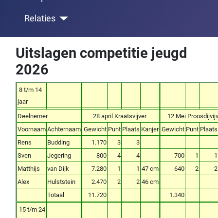
Relaties
Uitslagen competitie jeugd
2026
8 t/m 14
jaar
Deelnemer
28 april Kraatsvijver
12 Mei Proosdijvij
Voornaam
Achternaam
Gewicht
Punt
Plaats
Kanjer
Gewicht
Punt
Plaats
Rens
Budding
1.170
3
3
Sven
Jegering
800
4
4
700
1
1
Matthijs
van Dijk
7.280
1
1
47 cm
640
2
2
Alex
Hulststein
2.470
2
2
46 cm
Totaal
11.720
1.340
15 t/m 24