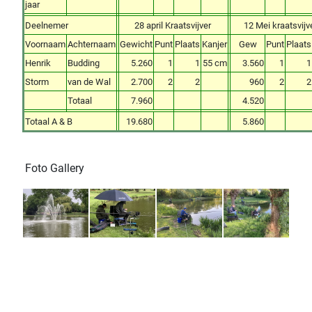
jaar
Deelnemer
28 april Kraatsvijver
12 Mei kraatsvijv
Voornaam
Achternaam
Gewicht
Punt
Plaats
Kanjer
Gew
Punt
Plaats
Henrik
Budding
5.260
1
1
55 cm
3.560
1
1
Storm
van de Wal
2.700
2
2
960
2
2
Totaal
7.960
4.520
Totaal A & B
19.680
5.860
Foto Gallery