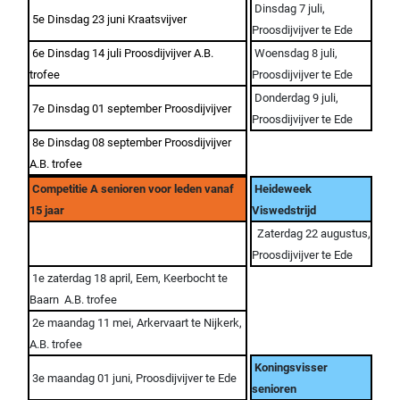
Dinsdag 7 juli,
5e Dinsdag 23 juni Kraatsvijver
Proosdijvijver te Ede
6e Dinsdag 14 juli Proosdijvijver A.B.
Woensdag 8 juli,
trofee
Proosdijvijver te Ede
Donderdag 9 juli,
7e Dinsdag 01 september Proosdijvijver
Proosdijvijver te Ede
8e Dinsdag 08 september Proosdijvijver
A.B. trofee
Competitie A senioren voor leden vanaf
Heideweek
15 jaar
Viswedstrijd
Zaterdag 22 augustus,
Proosdijvijver te Ede
1e zaterdag 18 april, Eem, Keerbocht te
Baarn A.B. trofee
2e maandag 11 mei, Arkervaart te Nijkerk,
A.B. trofee
Koningsvisser
3e maandag 01 juni, Proosdijvijver te Ede
senioren