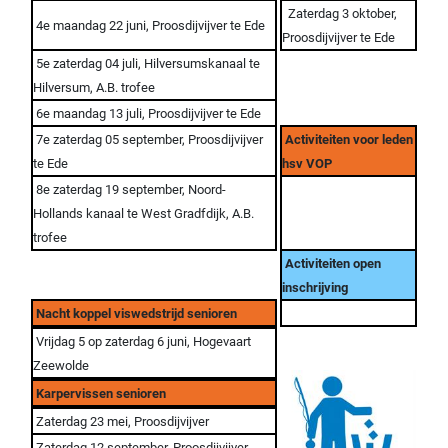
Zaterdag 3 oktober,
4e maandag 22 juni, Proosdijvijver te Ede
Proosdijvijver te Ede
5e zaterdag 04 juli, Hilversumskanaal te
Hilversum, A.B. trofee
6e maandag 13 juli, Proosdijvijver te Ede
7e zaterdag 05 september, Proosdijvijver
Activiteiten voor leden
te Ede
hsv VOP
8e zaterdag 19 september, Noord-
Hollands kanaal te West Gradfdijk, A.B.
trofee
Activiteiten open
inschrijving
Nacht koppel viswedstrijd senioren
Vrijdag 5 op zaterdag 6 juni, Hogevaart
Zeewolde
Karpervissen senioren
Zaterdag 23 mei, Proosdijvijver
Zaterdag 12 september, Proosdijvijver