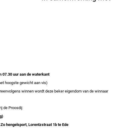
m 07.30 uur
aan de waterkant
het hoogste gewicht aan vis)
tereenvolgens winnen wordt deze beker eigendom van de winnaar
ij de Proosdij
g)
Zo hengelsport, Lorentzstraat 1b te Ede