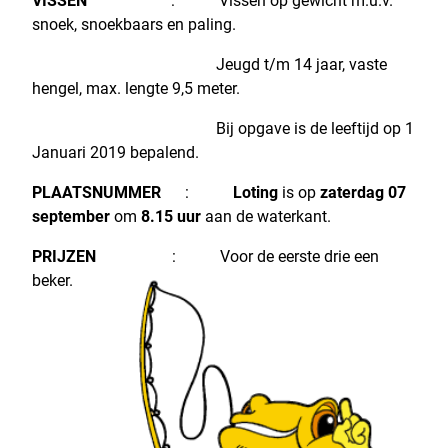
VISSEN
: Vissen op gewicht m.u.v.
snoek, snoekbaars en paling.
Jeugd t/m 14 jaar, vaste
hengel, max. lengte 9,5 meter.
Bij opgave is de leeftijd op 1
Januari 2019 bepalend.
PLAATSNUMMER
:
Loting
is op
zaterdag 07
september
om
8.15 uur
aan de waterkant.
PRIJZEN
: Voor de eerste drie een
beker.