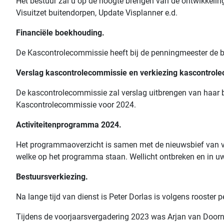
Het bestuur zal u op de hoogte brengen van de ontwikkelin
Visuitzet buitendorpen, Update Visplanner e.d.
Financiële boekhouding.
De Kascontrolecommissie heeft bij de penningmeester de b
Verslag kascontrolecommissie en verkiezing kascontrol
De kascontrolecommissie zal verslag uitbrengen van haar 
Kascontrolecommissie voor 2024.
Activiteitenprogramma 2024.
Het programmaoverzicht is samen met de nieuwsbief van vo
welke op het programma staan. Wellicht ontbreken en in uw 
Bestuursverkiezing.
Na lange tijd van dienst is Peter Dorlas is volgens rooster 
Tijdens de voorjaarsvergadering 2023 was Arjan van Doorn v