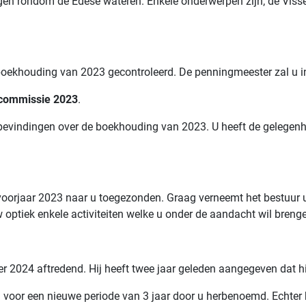
gen rondom de Edese wateren. Enkele onderwerpen zijn; de Vissen
oekhouding van 2023 gecontroleerd. De penningmeester zal u inf
ecommissie 2023
.
bevindingen over de boekhouding van 2023. U heeft de gelegen
orjaar 2023 naar u toegezonden. Graag verneemt het bestuur u 
optiek enkele activiteiten welke u onder de aandacht wil breng
per 2024 aftredend. Hij heeft twee jaar geleden aangegeven dat hi
oor een nieuwe periode van 3 jaar door u herbenoemd. Echter he