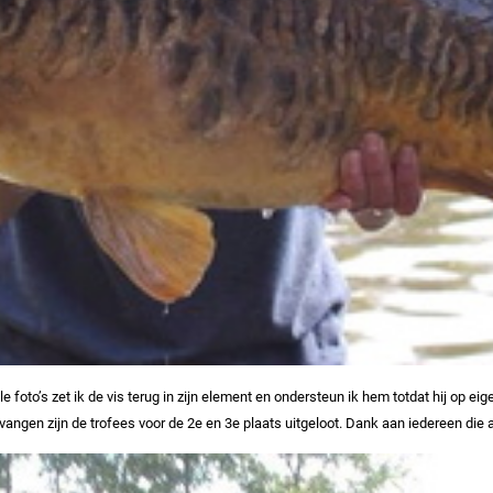
foto’s zet ik de vis terug in zijn element en ondersteun ik hem totdat hij op e
angen zijn de trofees voor de 2e en 3e plaats uitgeloot. Dank aan iedereen di