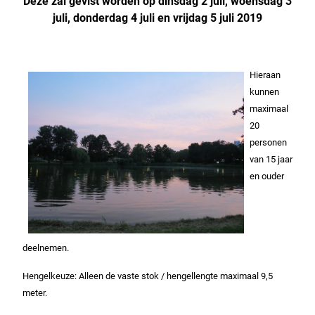
Deze zal gevist worden op dinsdag 2 juli, woensdag 3
juli, donderdag 4 juli en vrijdag 5 juli 2019
Hieraan
kunnen
maximaal
20
personen
van 15 jaar
en ouder
deelnemen.
Hengelkeuze: Alleen de vaste stok / hengellengte maximaal 9,5
meter.