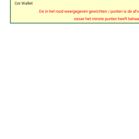
Cor Wallet
De in het rood weergegeven gewichten / punten is de af
visser het minste punten heeft behaa