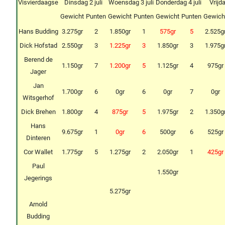
Visvierdaagse
Dinsdag 2 juli
Woensdag 3 juli
Donderdag 4 juli
Vrijda
Gewicht
Punten
Gewicht
Punten
Gewicht
Punten
Gewich
Hans Budding
3.275gr
2
1.850gr
1
575gr
5
2.525g
Dick Hofstad
2.550gr
3
1.225gr
3
1.850gr
3
1.975g
Berend de
1.150gr
7
1.200gr
5
1.125gr
4
975gr
Jager
Jan
1.700gr
6
0gr
6
0gr
7
0gr
Witsgerhof
Dick Brehen
1.800gr
4
875gr
5
1.975gr
2
1.350g
Hans
9.675gr
1
0gr
6
500gr
6
525gr
Dinteren
Cor Wallet
1.775gr
5
1.275gr
2
2.050gr
1
425gr
Paul
1.550gr
Jegerings
5.275gr
Arnold
Budding