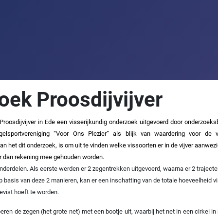
oek Proosdijvijver
 Proosdijvijver in Ede een visserijkundig onderzoek uitgevoerd door onderzo
sportvereniging “Voor Ons Plezier” als blijk van waardering voor de vel
n het dit onderzoek, is om uit te vinden welke vissoorten er in de vijver aanwez
ier dan rekening mee gehouden worden.
nderdelen. Als eerste werden er 2 zegentrekken uitgevoerd, waarna er 2 trajecten
Op basis van deze 2 manieren, kan er een inschatting van de totale hoeveelheid v
gevist hoeft te worden.
n de zegen (het grote net) met een bootje uit, waarbij het net in een cirkel in 