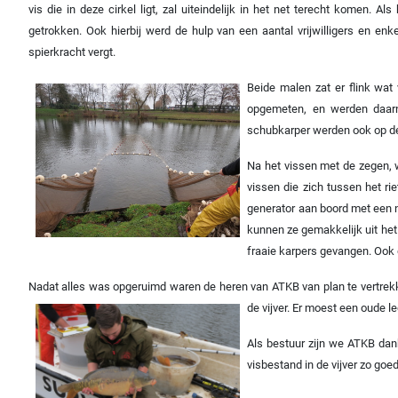
vis die in deze cirkel ligt, zal uiteindelijk in het net terecht komen.
getrokken. Ook hierbij werd de hulp van een aantal vrijwilligers en enk
spierkracht vergt.
Beide malen zat er flink wat
opgemeten, en werden daarna
schubkarper werden ook op de 
Na het vissen met de zegen, we
vissen die zich tussen het r
generator aan boord met een n
kunnen ze gemakkelijk uit het
fraaie karpers gevangen. Ook
Nadat alles was opgeruimd waren de heren van ATKB van plan te vertrekk
de vijver. Er moest een oude
Als bestuur zijn we ATKB dan
visbestand in de vijver zo goe