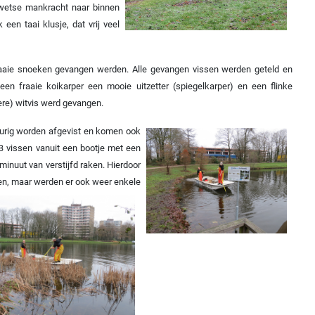
derwetse mankracht naar binnen
een taai klusje, dat vrij veel
 fraaie snoeken gevangen werden. Alle gevangen vissen werden geteld en
en fraaie koikarper een mooie uitzetter (spiegelkarper) en een flinke
ere) witvis werd gevangen.
urig worden afgevist en komen ook
KB vissen vanuit een bootje met een
inuut van verstijfd raken. Hierdoor
ven, maar werden er ook weer enkele