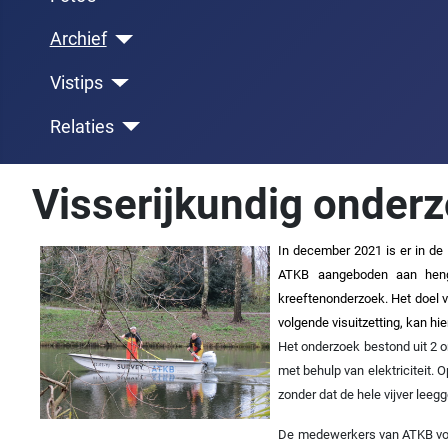
Archief
Vistips
Relaties
Visserijkundig onderz
In december 2021 is er in de
ATKB aangeboden aan hengel
kreeftenonderzoek. Het doel va
volgende visuitzetting, kan h
Het onderzoek bestond uit 2 o
met behulp van elektriciteit. 
zonder dat de hele vijver leeg
De medewerkers van ATKB voere