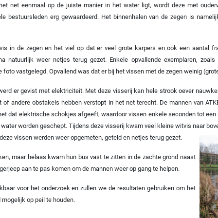
 Als het net eenmaal op de juiste manier in het water ligt, wordt deze met ou
ele bestuursleden erg gewaardeerd. Het binnenhalen van de zegen is namelijk 
 vis in de zegen en het viel op dat er veel grote karpers en ook een aantal
 natuurlijk weer netjes terug gezet. Enkele opvallende exemplaren, zoals e
foto vastgelegd. Opvallend was dat er bij het vissen met de zegen weinig (grot
rd er gevist met elektriciteit. Met deze visserij kan hele
strook oever nauwke
iet of andere obstakels hebben verstopt in het net terecht. De mannen van AT
et dat elektrische schokjes afgeeft, waardoor vissen enkele seconden tot een m
 water worden geschept. Tijdens deze visserij kwam veel kleine witvis naar bo
 deze vissen werden weer opgemeten, geteld en netjes terug gezet.
en, maar helaas kwam hun bus vast te zitten in de zachte grond naast
 legerjeep aan te pas komen om de mannen weer op gang te
helpen.
kbaar voor het onderzoek en zullen we de resultaten gebruiken om het
d mogelijk op peil te houden.