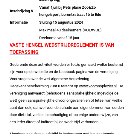
Vanaf 1juli bij Pets place Zoo&Zo
Inschrijving &
hengelsport, Lorentzstraat 1b te Ede
Informatie
Sluiting 15 augustus 2024
Maximaal 40 deelnemers (VOL=VOL)
Deelname vanaf 15 jaar
VASTE HENGEL WEDSTRIJDREGLEMENT IS VAN
TOEPASSING
Gedurende deze activiteit worden er foto’s gemaakt welke bestemd
zijn voor op de website en de facebook pagina van de vereniging.
Voor vragen over de wet Algemene Verordening
Gegevensbescherming kunt u terecht op
www.vooronsplezier.nl
. De
vereniging aanvaardt (behoudens aansprakelijkheid ingevolge de
wet) geen aansprakelijkheid voor ongevallen en of letsel van welke
aard dan ook, danwel voor de schade aan eigendommen van derden
door diefstal, verlies, beschadiging of op enige andere wijze, van
een ieder direct of indirect bij de wedstrijd verbonden.
Meedoen aan deze wedstrijd is instemmen met bovenstaande