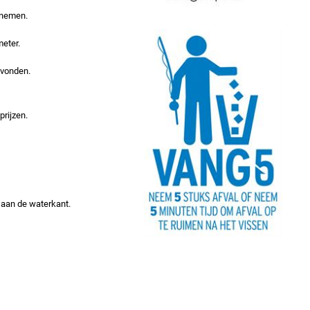
lnemen.
meter.
avonden.
prijzen.
d aan de waterkant.