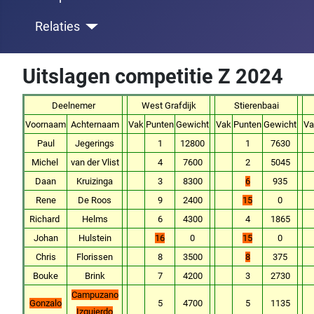
Relaties
Uitslagen competitie Z 2024
Deelnemer
West Grafdijk
Stierenbaai
Voornaam
Achternaam
Vak
Punten
Gewicht
Vak
Punten
Gewicht
Va
Paul
Jegerings
1
12800
1
7630
Michel
van der Vlist
4
7600
2
5045
Daan
Kruizinga
3
8300
6
935
Rene
De Roos
9
2400
15
0
Richard
Helms
6
4300
4
1865
Johan
Hulstein
16
0
15
0
Chris
Florissen
8
3500
8
375
Bouke
Brink
7
4200
3
2730
Campuzano
Gonzalo
5
4700
5
1135
Izquierdo