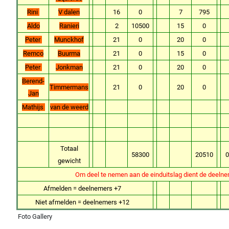
Rini
V dalen
16
0
7
795
Aldo
Ranieri
2
10500
15
0
Peter
Munckhof
21
0
20
0
Remco
Buurma
21
0
15
0
Peter
Jonkman
21
0
20
0
Berend-
Timmermans
21
0
20
0
Jan
Mathijs
van de weerd
Totaal
58300
20510
0
gewicht
Om deel te nemen aan de einduitslag dient de deelnem
Afmelden = deelnemers +7
Niet afmelden = deelnemers +12
Foto Gallery