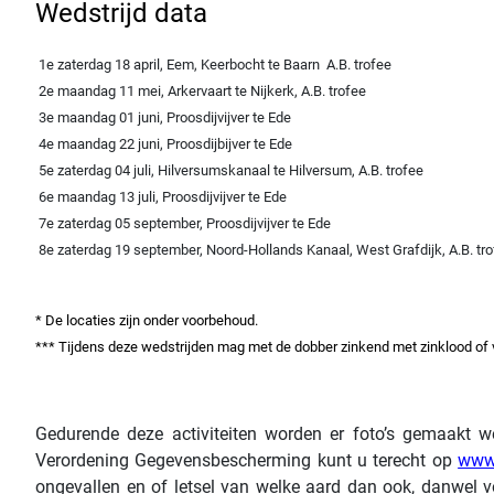
Wedstrijd data
1e zaterdag 18 april, Eem, Keerbocht te Baarn A.B. trofee
2e maandag 11 mei, Arkervaart te Nijkerk, A.B. trofee
3e maandag 01 juni, Proosdijvijver te Ede
4e maandag 22 juni, Proosdijbijver te Ede
5e zaterdag 04 juli, Hilversumskanaal te Hilversum, A.B. trofee
6e maandag 13 juli, Proosdijvijver te Ede
7e zaterdag 05 september, Proosdijvijver te Ede
8e zaterdag 19 september, Noord-Hollands Kanaal, West Grafdijk, A.B. tr
* De locaties zijn onder voorbehoud
.
*** Tijdens deze wedstrijden mag met de dobber zinkend met zinklood of 
Gedurende deze activiteiten worden er foto’s gemaakt 
Verordening Gegevensbescherming kunt u terecht op
www.
ongevallen en of letsel van welke aard dan ook, danwel v