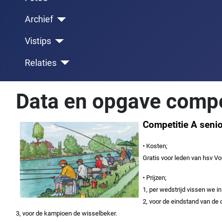
Archief
Vistips
Relaties
Data en opgave compe
Competitie A senio
• Kosten;
Gratis voor leden van hsv Vo
• Prijzen;
1,
per wedstrijd vissen we in 
2, voor de eindstand van de c
3, voor de kampioen de wisselbeker.