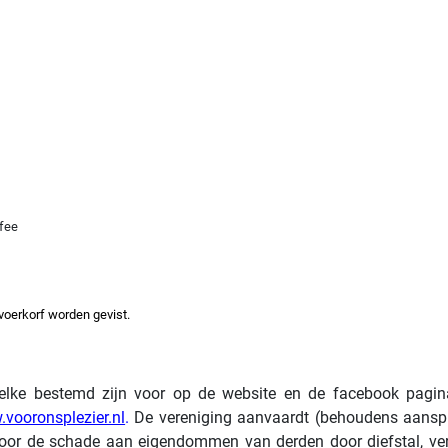
ofee
voerkorf worden gevist.
welke bestemd zijn voor op de website en de facebook pagi
vooronsplezier.nl
.
De vereniging aanvaardt (behoudens aanspra
oor de schade aan eigendommen van derden door diefstal, verl