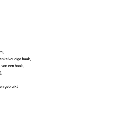
ij,
 enkelvoudige haak,
s van een haak,
),
en gebruikt,