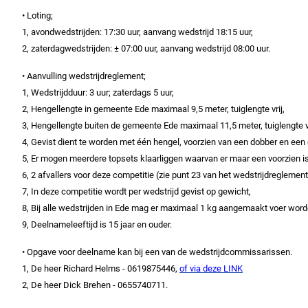
• Loting;
1, avondwedstrijden: 17:30 uur, aanvang wedstrijd 18:15 uur,
2, zaterdagwedstrijden: ± 07:00 uur, aanvang wedstrijd 08:00 uur.
•
Aanvulling wedstrijdreglement;
1, Wedstrijdduur: 3 uur; zaterdags 5 uur,
2, Hengellengte in gemeente Ede maximaal 9,5 meter, tuiglengte vrij,
3, Hengellengte buiten de gemeente Ede maximaal 11,5 meter, tuiglengte vr
4, Gevist dient te worden met één hengel, voorzien van een dobber en een
5, Er mogen meerdere topsets klaarliggen waarvan er maar een voorzien i
6, 2 afvallers voor deze competitie (zie punt 23 van het wedstrijdreglement
7, In deze competitie wordt per wedstrijd gevist op gewicht,
8, Bij alle wedstrijden in Ede mag er maximaal 1 kg aangemaakt voer word
9, Deelnameleeftijd is 15 jaar en ouder.
• Opgave voor deelname kan bij een van de wedstrijdcommissarissen.
1, De heer Richard Helms - 0619875446,
of via deze LINK
2, De heer Dick Brehen - 0655740711.